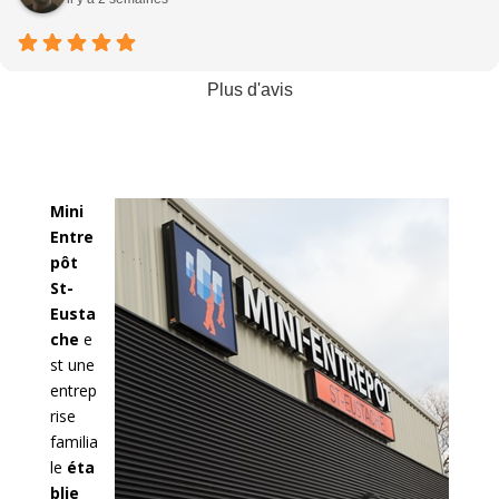
Plus d'avis
Mini
Entre
pôt
St-
Eusta
che
e
st une
entrep
rise
familia
le
éta
blie