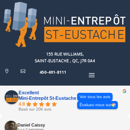
155 RUE WILLIAMS,
SAINT-EUSTACHE , QC, J7R 0A4


450-491-8111
Excellent
Voir tous les avis
Mini-Entrepôt St-Eustache
4.8
Évaluez-nous sur
Basé sur 206 avis
Daniel Caissy
il y a 2 semaines