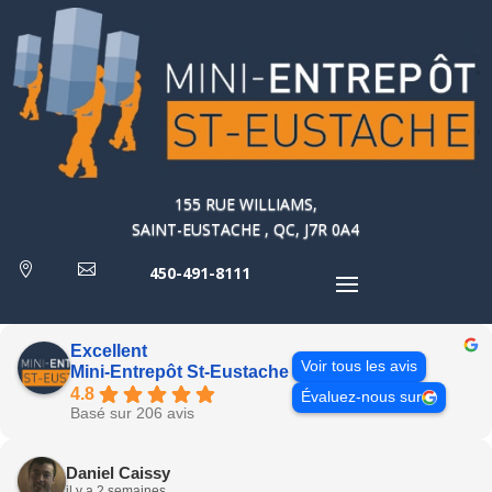
155 RUE WILLIAMS,
SAINT-EUSTACHE , QC, J7R 0A4


450-491-8111
Excellent
Voir tous les avis
Mini-Entrepôt St-Eustache
4.8
Évaluez-nous sur
Basé sur 206 avis
Daniel Caissy
il y a 2 semaines