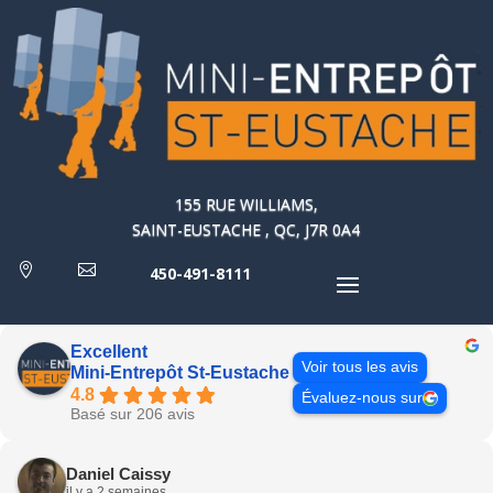
155 RUE WILLIAMS,
SAINT-EUSTACHE , QC, J7R 0A4


450-491-8111
Excellent
Voir tous les avis
Mini-Entrepôt St-Eustache
4.8
Évaluez-nous sur
Basé sur 206 avis
Daniel Caissy
il y a 2 semaines