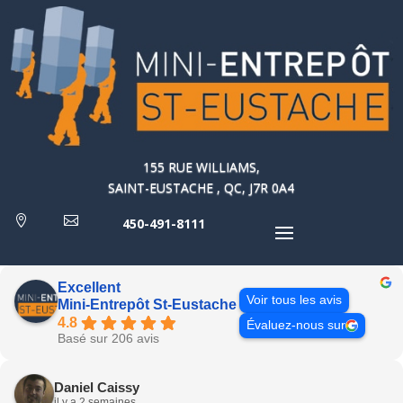
155 RUE WILLIAMS,
SAINT-EUSTACHE , QC, J7R 0A4


450-491-8111
Excellent
Voir tous les avis
Mini-Entrepôt St-Eustache
4.8
Évaluez-nous sur
Basé sur 206 avis
Daniel Caissy
il y a 2 semaines