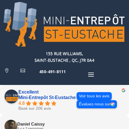
155 RUE WILLIAMS,
SAINT-EUSTACHE , QC, J7R 0A4


450-491-8111
Excellent
Voir tous les avis
Mini-Entrepôt St-Eustache
4.8
Évaluez-nous sur
Basé sur 206 avis
Daniel Caissy
il y a 2 semaines